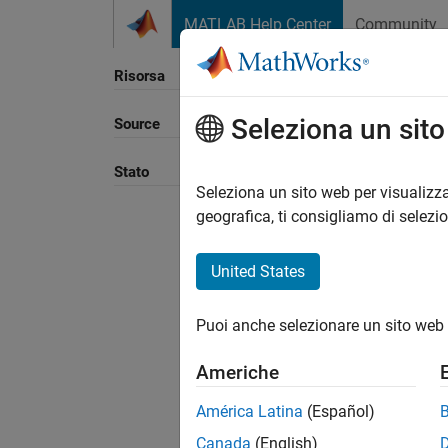
Vai al contenuto
MATLAB Help Center
Community
Risorsa
Seleziona un sit
Source
Ordina
Stato
Seleziona un sito web per visualizza
geografica, ti consigliamo di selezi
United States
Puoi anche selezionare un sito web 
Americhe
América Latina
(Español)
Canada
(English)