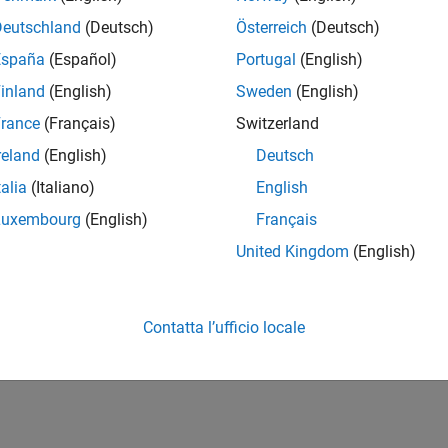
Deutschland
(Deutsch)
Österreich
(Deutsch)
España
(Español)
Portugal
(English)
inland
(English)
Sweden
(English)
rance
(Français)
Switzerland
reland
(English)
Deutsch
talia
(Italiano)
English
Luxembourg
(English)
Français
United Kingdom
(English)
Contatta l’ufficio locale