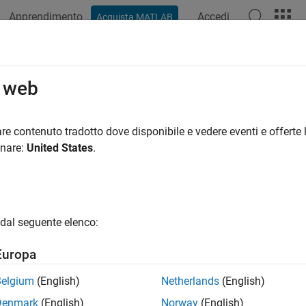
Apprendimento
Accedi
Acquista MATLAB
o web
 per
re contenuto tradotto dove disponibile e vedere eventi e offerte l
onare:
United States
.
dal seguente elenco:
Europa
Belgium
(English)
Netherlands
(English)
Denmark
(English)
Norway
(English)