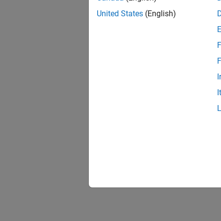
United States
(English)
F
F
I
I