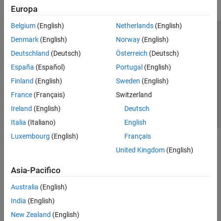
Europa
Belgium
(English)
Netherlands
(English)
Centro di fiducia
Marchi
Informativa sulla privacy
Denmark
(English)
Norway
(English)
Antipirateria
Stato dell'applicazione
Contatti
Deutschland
(Deutsch)
Österreich
(Deutsch)
© 1994-2026 The MathWorks, Inc.
España
(Español)
Portugal
(English)
Finland
(English)
Sweden
(English)
Seleziona u
Italia
France
(Français)
Switzerland
Ireland
(English)
Deutsch
Italia
(Italiano)
English
Luxembourg
(English)
Français
United Kingdom
(English)
Asia-Pacifico
Australia
(English)
India
(English)
New Zealand
(English)