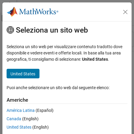
Vai al contenuto
MATLAB Help Center
Attiva/disattiva menu di navigazione off
Seleziona un sito web
Contenuto principale
Risorsa
Ordina per
Source
Seleziona un sito web per visualizzare contenuto tradotto dove
disponibile e vedere eventi e offerte locali. In base alla tua area
Stato
geografica, ti consigliamo di selezionare:
United States
.
United States
Puoi anche selezionare un sito web dal seguente elenco:
Americhe
América Latina
(Español)
Canada
(English)
United States
(English)