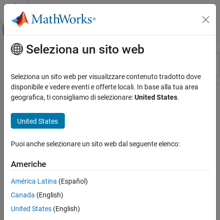
Vai al contenuto
MATLAB Help Center
Attiva/disattiva menu di navigazione off
Seleziona un sito web
Contenuto principale
Risorsa
Ordina per
Source
Seleziona un sito web per visualizzare contenuto tradotto dove
disponibile e vedere eventi e offerte locali. In base alla tua area
Stato
geografica, ti consigliamo di selezionare:
United States
.
United States
Puoi anche selezionare un sito web dal seguente elenco:
Americhe
América Latina
(Español)
Canada
(English)
United States
(English)