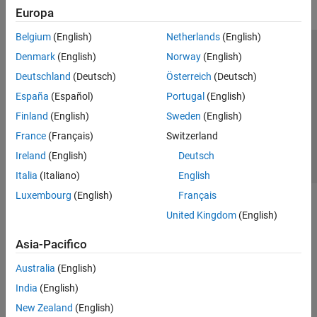
Europa
Belgium
(English)
Netherlands
(English)
Centro di fiducia
Marchi
Informativa sulla privacy
Denmark
(English)
Norway
(English)
Antipirateria
Stato dell'applicazione
Contatti
Deutschland
(Deutsch)
Österreich
(Deutsch)
© 1994-2026 The MathWorks, Inc.
España
(Español)
Portugal
(English)
Finland
(English)
Sweden
(English)
Seleziona u
Italia
France
(Français)
Switzerland
Ireland
(English)
Deutsch
Italia
(Italiano)
English
Luxembourg
(English)
Français
United Kingdom
(English)
Asia-Pacifico
Australia
(English)
India
(English)
New Zealand
(English)