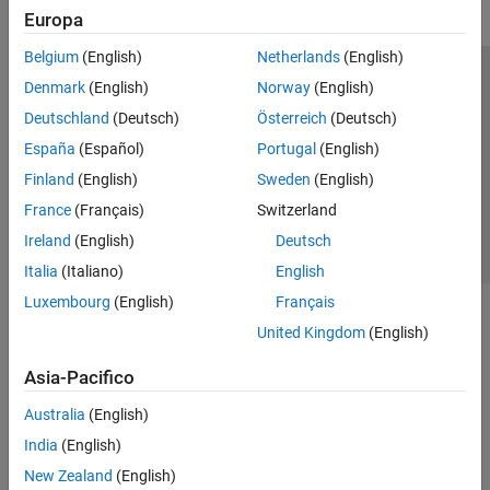
Europa
Belgium
(English)
Netherlands
(English)
Centro di fiducia
Marchi
Informativa sulla privacy
Denmark
(English)
Norway
(English)
Antipirateria
Stato dell'applicazione
Contatti
Deutschland
(Deutsch)
Österreich
(Deutsch)
© 1994-2026 The MathWorks, Inc.
España
(Español)
Portugal
(English)
Finland
(English)
Sweden
(English)
Seleziona u
Italia
France
(Français)
Switzerland
Ireland
(English)
Deutsch
Italia
(Italiano)
English
Luxembourg
(English)
Français
United Kingdom
(English)
Asia-Pacifico
Australia
(English)
India
(English)
New Zealand
(English)