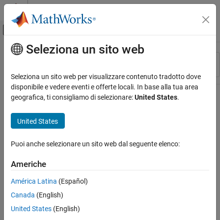
Vai al contenuto
MATLAB Help Center
Attiva/disattiva menu di navigazione off
Seleziona un sito web
Contenuto principale
Risorsa
Ordina per
Source
Seleziona un sito web per visualizzare contenuto tradotto dove
disponibile e vedere eventi e offerte locali. In base alla tua area
Stato
geografica, ti consigliamo di selezionare:
United States
.
United States
Puoi anche selezionare un sito web dal seguente elenco:
Americhe
América Latina
(Español)
Canada
(English)
United States
(English)