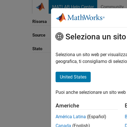
Vai al contenuto
MATLAB Help Center
Community
Risorsa
Seleziona un sit
Source
Ordina
Stato
Seleziona un sito web per visualizza
geografica, ti consigliamo di selezi
United States
Puoi anche selezionare un sito web 
Americhe
América Latina
(Español)
Canada
(English)