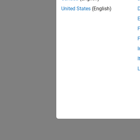
United States
(English)
F
F
I
I