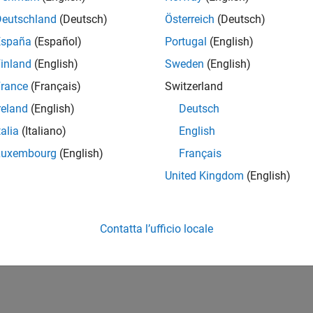
Deutschland
(Deutsch)
Österreich
(Deutsch)
España
(Español)
Portugal
(English)
inland
(English)
Sweden
(English)
rance
(Français)
Switzerland
reland
(English)
Deutsch
talia
(Italiano)
English
Luxembourg
(English)
Français
United Kingdom
(English)
Contatta l’ufficio locale