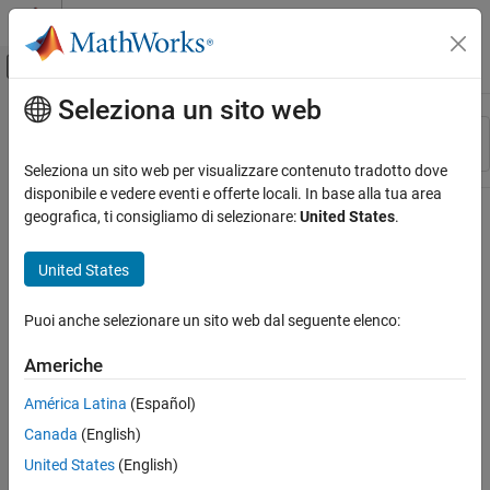
Vai al contenuto
MATLAB Help Center
Attiva/disattiva menu di navigazione off
Seleziona un sito web
Contenuto principale
Risorsa
Ordina per
Source
Seleziona un sito web per visualizzare contenuto tradotto dove
disponibile e vedere eventi e offerte locali. In base alla tua area
Stato
geografica, ti consigliamo di selezionare:
United States
.
United States
Puoi anche selezionare un sito web dal seguente elenco:
Americhe
América Latina
(Español)
Canada
(English)
United States
(English)