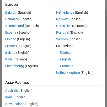
Europa
Belgium
(English)
Netherlands
(English)
Centro di fiducia
Marchi
Informativa sulla privacy
Denmark
(English)
Norway
(English)
Antipirateria
Stato dell'applicazione
Contatti
Deutschland
(Deutsch)
Österreich
(Deutsch)
© 1994-2026 The MathWorks, Inc.
España
(Español)
Portugal
(English)
Finland
(English)
Sweden
(English)
Seleziona u
Italia
France
(Français)
Switzerland
Ireland
(English)
Deutsch
Italia
(Italiano)
English
Luxembourg
(English)
Français
United Kingdom
(English)
Asia-Pacifico
Australia
(English)
India
(English)
New Zealand
(English)