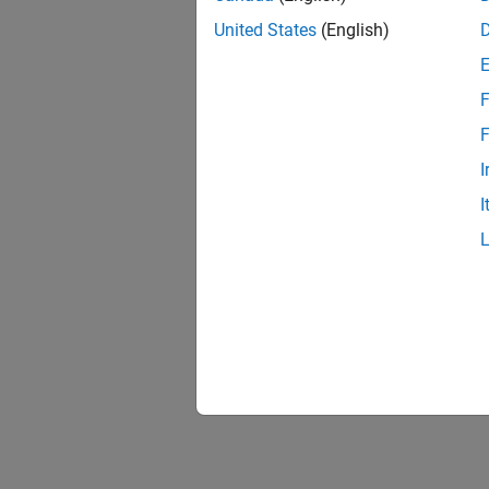
United States
(English)
F
F
I
I