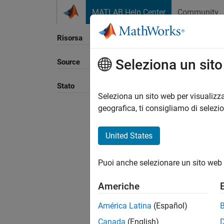
Vai al contenuto
MATLAB Help Center
Community
Risorsa
Seleziona un sit
Source
Ordina
Stato
Seleziona un sito web per visualizza
geografica, ti consigliamo di selezi
United States
Puoi anche selezionare un sito web 
Americhe
América Latina
(Español)
Canada
(English)