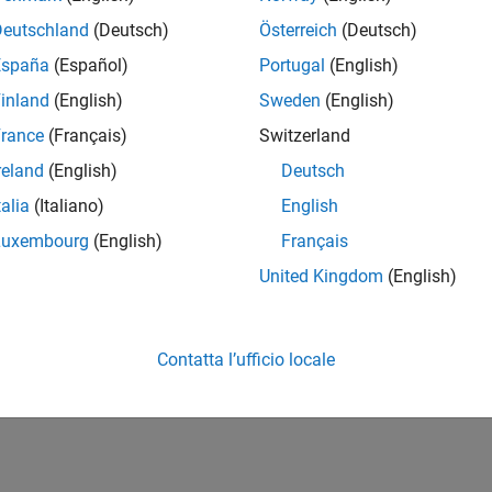
Deutschland
(Deutsch)
Österreich
(Deutsch)
España
(Español)
Portugal
(English)
inland
(English)
Sweden
(English)
rance
(Français)
Switzerland
reland
(English)
Deutsch
talia
(Italiano)
English
Luxembourg
(English)
Français
United Kingdom
(English)
Contatta l’ufficio locale