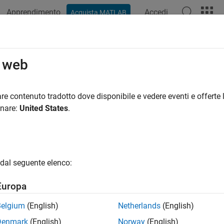
Apprendimento
Accedi
Acquista MATLAB
o web
 per
re contenuto tradotto dove disponibile e vedere eventi e offerte l
onare:
United States
.
dal seguente elenco:
Europa
Belgium
(English)
Netherlands
(English)
Denmark
(English)
Norway
(English)