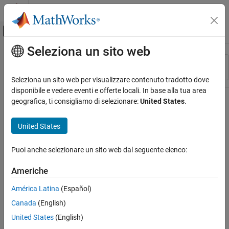
Vai al contenuto
MATLAB Help Center
Attiva/disattiva menu di navigazione off
Seleziona un sito web
Contenuto principale
Risorsa
Ordina per
Source
Seleziona un sito web per visualizzare contenuto tradotto dove
disponibile e vedere eventi e offerte locali. In base alla tua area
Stato
geografica, ti consigliamo di selezionare:
United States
.
United States
Puoi anche selezionare un sito web dal seguente elenco:
Americhe
América Latina
(Español)
Canada
(English)
United States
(English)