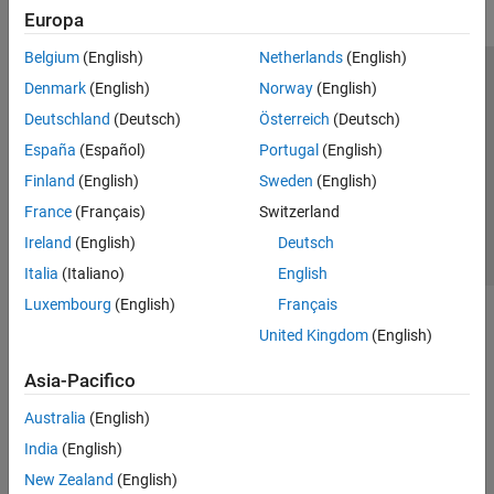
Europa
Belgium
(English)
Netherlands
(English)
Centro di fiducia
Marchi
Informativa sulla privacy
Denmark
(English)
Norway
(English)
Antipirateria
Stato dell'applicazione
Contatti
Deutschland
(Deutsch)
Österreich
(Deutsch)
© 1994-2026 The MathWorks, Inc.
España
(Español)
Portugal
(English)
Finland
(English)
Sweden
(English)
Seleziona u
Italia
France
(Français)
Switzerland
Ireland
(English)
Deutsch
Italia
(Italiano)
English
Luxembourg
(English)
Français
United Kingdom
(English)
Asia-Pacifico
Australia
(English)
India
(English)
New Zealand
(English)