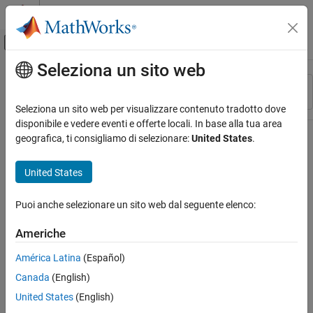
Vai al contenuto
MATLAB Help Center
Attiva/disattiva menu di navigazione off
Seleziona un sito web
Contenuto principale
Risorsa
Ordina per
Source
Seleziona un sito web per visualizzare contenuto tradotto dove
disponibile e vedere eventi e offerte locali. In base alla tua area
Stato
geografica, ti consigliamo di selezionare:
United States
.
United States
Puoi anche selezionare un sito web dal seguente elenco:
Americhe
América Latina
(Español)
Canada
(English)
United States
(English)