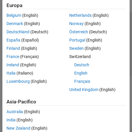
Europa
Belgium
(English)
Netherlands
(English)
Centro di fiducia
Marchi
Informativa sulla privacy
Denmark
(English)
Norway
(English)
Antipirateria
Stato dell'applicazione
Contatti
Deutschland
(Deutsch)
Österreich
(Deutsch)
© 1994-2026 The MathWorks, Inc.
España
(Español)
Portugal
(English)
Finland
(English)
Sweden
(English)
Seleziona u
Italia
France
(Français)
Switzerland
Ireland
(English)
Deutsch
Italia
(Italiano)
English
Luxembourg
(English)
Français
United Kingdom
(English)
Asia-Pacifico
Australia
(English)
India
(English)
New Zealand
(English)