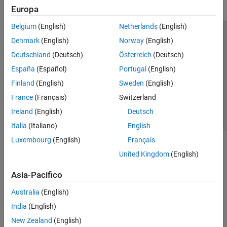
Europa
Belgium
(English)
Netherlands
(English)
Centro di fiducia
Marchi
Informativa sulla privacy
Denmark
(English)
Norway
(English)
Antipirateria
Stato dell'applicazione
Contatti
Deutschland
(Deutsch)
Österreich
(Deutsch)
© 1994-2026 The MathWorks, Inc.
España
(Español)
Portugal
(English)
Finland
(English)
Sweden
(English)
Seleziona u
Italia
France
(Français)
Switzerland
Ireland
(English)
Deutsch
Italia
(Italiano)
English
Luxembourg
(English)
Français
United Kingdom
(English)
Asia-Pacifico
Australia
(English)
India
(English)
New Zealand
(English)