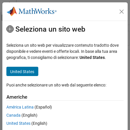
Vai al contenuto
MATLAB Help Center
Attiva/disattiva menu di navigazione off
Seleziona un sito web
Contenuto principale
Risorsa
Ordina per
Source
Seleziona un sito web per visualizzare contenuto tradotto dove
disponibile e vedere eventi e offerte locali. In base alla tua area
Stato
geografica, ti consigliamo di selezionare:
United States
.
United States
Puoi anche selezionare un sito web dal seguente elenco:
Americhe
América Latina
(Español)
Canada
(English)
United States
(English)