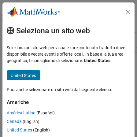
Vai al contenuto
MATLAB Help Center
Attiva/disattiva menu di navigazione off
Seleziona un sito web
Contenuto principale
Risorsa
Ordina per
Source
Seleziona un sito web per visualizzare contenuto tradotto dove
disponibile e vedere eventi e offerte locali. In base alla tua area
Stato
geografica, ti consigliamo di selezionare:
United States
.
United States
Puoi anche selezionare un sito web dal seguente elenco:
Americhe
América Latina
(Español)
Canada
(English)
United States
(English)