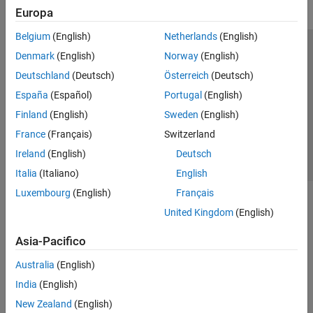
Europa
Belgium
(English)
Netherlands
(English)
Centro di fiducia
Marchi
Informativa sulla privacy
Denmark
(English)
Norway
(English)
Antipirateria
Stato dell'applicazione
Contatti
Deutschland
(Deutsch)
Österreich
(Deutsch)
© 1994-2026 The MathWorks, Inc.
España
(Español)
Portugal
(English)
Finland
(English)
Sweden
(English)
Seleziona u
Italia
France
(Français)
Switzerland
Ireland
(English)
Deutsch
Italia
(Italiano)
English
Luxembourg
(English)
Français
United Kingdom
(English)
Asia-Pacifico
Australia
(English)
India
(English)
New Zealand
(English)