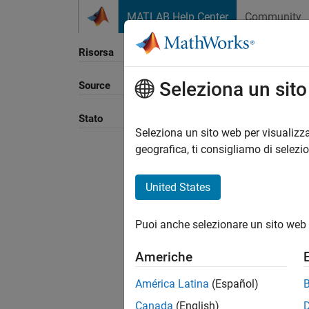
Vai al contenuto
MATLAB Help Center
Community
Risorsa
Seleziona un sit
Source
Ordina
Stato
Seleziona un sito web per visualizza
geografica, ti consigliamo di selezi
United States
Puoi anche selezionare un sito web 
Americhe
América Latina
(Español)
Canada
(English)