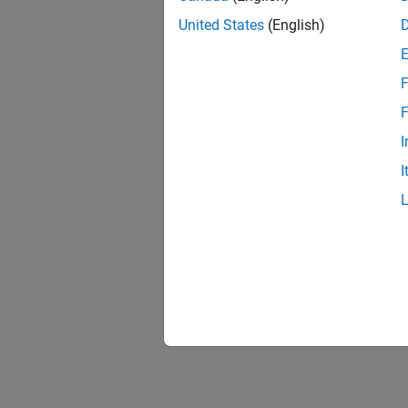
United States
(English)
F
F
I
I