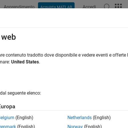
Apprendimento
Accedi
Acquista MATLAB
o web
 per
re contenuto tradotto dove disponibile e vedere eventi e offerte l
onare:
United States
.
dal seguente elenco:
Europa
Belgium
(English)
Netherlands
(English)
Denmark
(English)
Norway
(English)