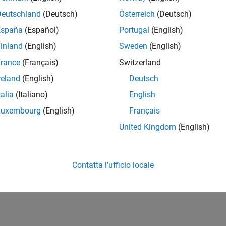
Deutschland
(Deutsch)
Österreich
(Deutsch)
España
(Español)
Portugal
(English)
inland
(English)
Sweden
(English)
rance
(Français)
Switzerland
reland
(English)
Deutsch
talia
(Italiano)
English
Luxembourg
(English)
Français
United Kingdom
(English)
Contatta l’ufficio locale