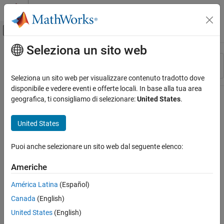
Vai al contenuto
MATLAB Help Center
Attiva/disattiva menu di navigazione off
Seleziona un sito web
Contenuto principale
Risorsa
Ordina per
Source
Seleziona un sito web per visualizzare contenuto tradotto dove
disponibile e vedere eventi e offerte locali. In base alla tua area
Stato
geografica, ti consigliamo di selezionare:
United States
.
United States
Puoi anche selezionare un sito web dal seguente elenco:
Americhe
América Latina
(Español)
Canada
(English)
United States
(English)