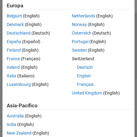
Europa
Belgium
(English)
Netherlands
(English)
Centro di fiducia
Marchi
Informativa sulla privacy
Denmark
(English)
Norway
(English)
Antipirateria
Stato dell'applicazione
Contatti
Deutschland
(Deutsch)
Österreich
(Deutsch)
© 1994-2026 The MathWorks, Inc.
España
(Español)
Portugal
(English)
Finland
(English)
Sweden
(English)
Seleziona u
Italia
France
(Français)
Switzerland
Ireland
(English)
Deutsch
Italia
(Italiano)
English
Luxembourg
(English)
Français
United Kingdom
(English)
Asia-Pacifico
Australia
(English)
India
(English)
New Zealand
(English)