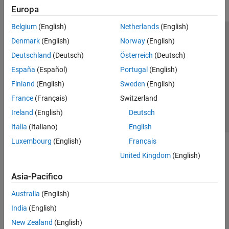
Europa
Belgium
(English)
Netherlands
(English)
Centro di fiducia
Marchi
Informativa sulla privacy
Denmark
(English)
Norway
(English)
Antipirateria
Stato dell'applicazione
Contatti
Deutschland
(Deutsch)
Österreich
(Deutsch)
© 1994-2026 The MathWorks, Inc.
España
(Español)
Portugal
(English)
Finland
(English)
Sweden
(English)
Seleziona u
Italia
France
(Français)
Switzerland
Ireland
(English)
Deutsch
Italia
(Italiano)
English
Luxembourg
(English)
Français
United Kingdom
(English)
Asia-Pacifico
Australia
(English)
India
(English)
New Zealand
(English)