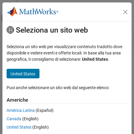
Vai al contenuto
MATLAB Help Center
Attiva/disattiva menu di navigazione off
Seleziona un sito web
Contenuto principale
Risorsa
Ordina per
Source
Seleziona un sito web per visualizzare contenuto tradotto dove
disponibile e vedere eventi e offerte locali. In base alla tua area
Stato
geografica, ti consigliamo di selezionare:
United States
.
United States
Puoi anche selezionare un sito web dal seguente elenco:
Americhe
América Latina
(Español)
Canada
(English)
United States
(English)