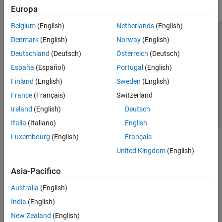
Europa
Belgium
(English)
Netherlands
(English)
Centro di fiducia
Marchi
Informativa sulla privacy
Denmark
(English)
Norway
(English)
Antipirateria
Stato dell'applicazione
Contatti
Deutschland
(Deutsch)
Österreich
(Deutsch)
© 1994-2026 The MathWorks, Inc.
España
(Español)
Portugal
(English)
Finland
(English)
Sweden
(English)
Seleziona u
Italia
France
(Français)
Switzerland
Ireland
(English)
Deutsch
Italia
(Italiano)
English
Luxembourg
(English)
Français
United Kingdom
(English)
Asia-Pacifico
Australia
(English)
India
(English)
New Zealand
(English)