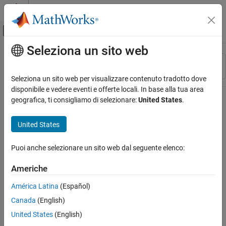
Vai al contenuto
MATLAB Help Center
Attiva/disattiva menu di navigazione off
Seleziona un sito web
Contenuto principale
Risorsa
Ordina per
Source
Seleziona un sito web per visualizzare contenuto tradotto dove
disponibile e vedere eventi e offerte locali. In base alla tua area
Stato
geografica, ti consigliamo di selezionare:
United States
.
United States
Puoi anche selezionare un sito web dal seguente elenco:
Americhe
América Latina
(Español)
Canada
(English)
United States
(English)