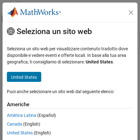
Vai al contenuto
MATLAB Help Center
Attiva/disattiva menu di navigazione off
Seleziona un sito web
Contenuto principale
Risorsa
Ordina per
Source
Seleziona un sito web per visualizzare contenuto tradotto dove
disponibile e vedere eventi e offerte locali. In base alla tua area
Stato
geografica, ti consigliamo di selezionare:
United States
.
United States
Puoi anche selezionare un sito web dal seguente elenco:
Americhe
América Latina
(Español)
Canada
(English)
United States
(English)