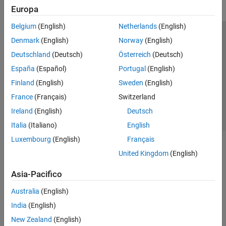
Europa
Belgium
(English)
Netherlands
(English)
Centro di fiducia
Marchi
Informativa sulla privacy
Denmark
(English)
Norway
(English)
Antipirateria
Stato dell'applicazione
Contatti
Deutschland
(Deutsch)
Österreich
(Deutsch)
© 1994-2026 The MathWorks, Inc.
España
(Español)
Portugal
(English)
Finland
(English)
Sweden
(English)
Seleziona u
Italia
France
(Français)
Switzerland
Ireland
(English)
Deutsch
Italia
(Italiano)
English
Luxembourg
(English)
Français
United Kingdom
(English)
Asia-Pacifico
Australia
(English)
India
(English)
New Zealand
(English)