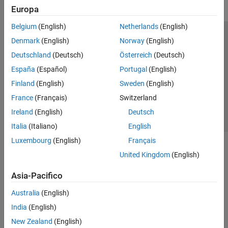
Europa
Belgium
(English)
Netherlands
(English)
Centro di fiducia
Marchi
Informativa sulla privacy
Denmark
(English)
Norway
(English)
Antipirateria
Stato dell'applicazione
Contatti
Deutschland
(Deutsch)
Österreich
(Deutsch)
© 1994-2026 The MathWorks, Inc.
España
(Español)
Portugal
(English)
Finland
(English)
Sweden
(English)
Seleziona u
Italia
France
(Français)
Switzerland
Ireland
(English)
Deutsch
Italia
(Italiano)
English
Luxembourg
(English)
Français
United Kingdom
(English)
Asia-Pacifico
Australia
(English)
India
(English)
New Zealand
(English)