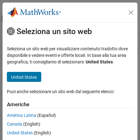
Vai al contenuto
MATLAB Help Center
Attiva/disattiva menu di navigazione off
Seleziona un sito web
Contenuto principale
Risorsa
Ordina per
Source
Seleziona un sito web per visualizzare contenuto tradotto dove
disponibile e vedere eventi e offerte locali. In base alla tua area
Stato
geografica, ti consigliamo di selezionare:
United States
.
United States
Puoi anche selezionare un sito web dal seguente elenco:
Americhe
América Latina
(Español)
Canada
(English)
United States
(English)