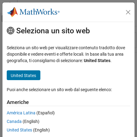
Vai al contenuto
MATLAB Help Center
Attiva/disattiva menu di navigazione off
Seleziona un sito web
Contenuto principale
Risorsa
Ordina per
Source
Seleziona un sito web per visualizzare contenuto tradotto dove
disponibile e vedere eventi e offerte locali. In base alla tua area
Stato
geografica, ti consigliamo di selezionare:
United States
.
United States
Puoi anche selezionare un sito web dal seguente elenco:
Americhe
América Latina
(Español)
Canada
(English)
United States
(English)