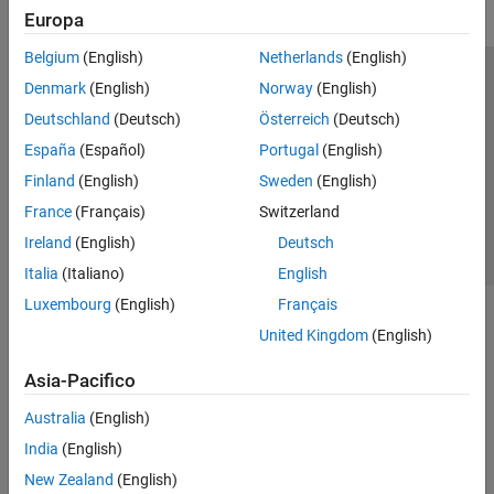
Europa
Belgium
(English)
Netherlands
(English)
Centro di fiducia
Marchi
Informativa sulla privacy
Denmark
(English)
Norway
(English)
Antipirateria
Stato dell'applicazione
Contatti
Deutschland
(Deutsch)
Österreich
(Deutsch)
© 1994-2026 The MathWorks, Inc.
España
(Español)
Portugal
(English)
Finland
(English)
Sweden
(English)
Seleziona u
Italia
France
(Français)
Switzerland
Ireland
(English)
Deutsch
Italia
(Italiano)
English
Luxembourg
(English)
Français
United Kingdom
(English)
Asia-Pacifico
Australia
(English)
India
(English)
New Zealand
(English)