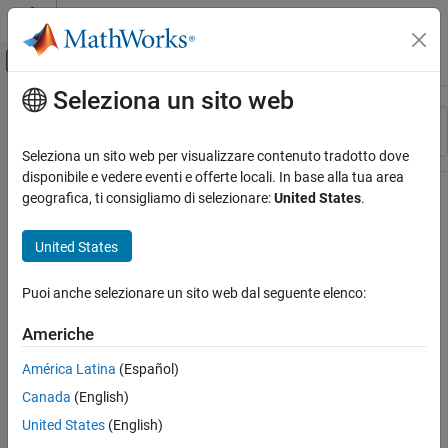
Vai al contenuto
MATLAB Help Center
Attiva/disattiva menu di navigazione off
Seleziona un sito web
Contenuto principale
Risorsa
Ordina per
Source
Seleziona un sito web per visualizzare contenuto tradotto dove
disponibile e vedere eventi e offerte locali. In base alla tua area
Stato
geografica, ti consigliamo di selezionare:
United States
.
United States
Puoi anche selezionare un sito web dal seguente elenco:
Americhe
América Latina
(Español)
Canada
(English)
United States
(English)