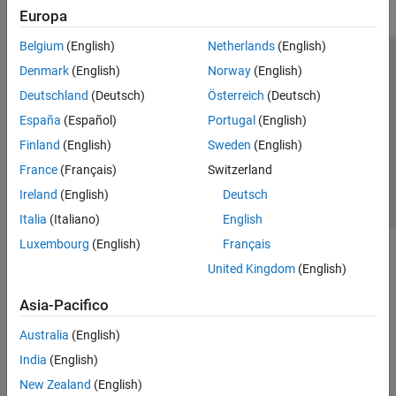
Europa
Belgium
(English)
Netherlands
(English)
Centro di fiducia
Marchi
Informativa sulla privacy
Denmark
(English)
Norway
(English)
Antipirateria
Stato dell'applicazione
Contatti
Deutschland
(Deutsch)
Österreich
(Deutsch)
© 1994-2026 The MathWorks, Inc.
España
(Español)
Portugal
(English)
Finland
(English)
Sweden
(English)
Seleziona u
Italia
France
(Français)
Switzerland
Ireland
(English)
Deutsch
Italia
(Italiano)
English
Luxembourg
(English)
Français
United Kingdom
(English)
Asia-Pacifico
Australia
(English)
India
(English)
New Zealand
(English)