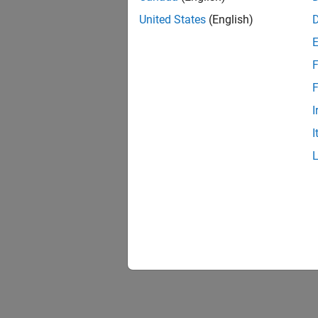
United States
(English)
F
F
I
I