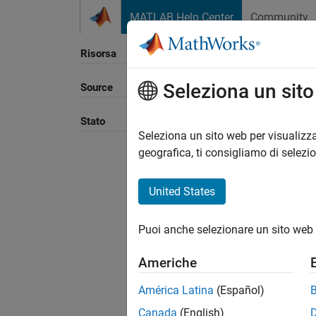
Vai al contenuto
MATLAB Help Center
Community
Risorsa
Seleziona un sit
Source
Ordina
Stato
Seleziona un sito web per visualizza
geografica, ti consigliamo di selezi
United States
Puoi anche selezionare un sito web 
Americhe
América Latina
(Español)
Canada
(English)