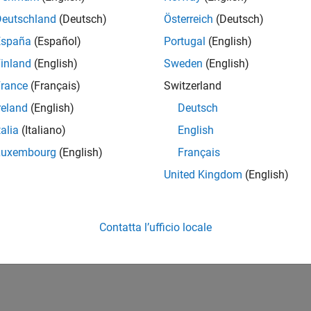
Deutschland
(Deutsch)
Österreich
(Deutsch)
España
(Español)
Portugal
(English)
inland
(English)
Sweden
(English)
rance
(Français)
Switzerland
reland
(English)
Deutsch
talia
(Italiano)
English
Luxembourg
(English)
Français
United Kingdom
(English)
Contatta l’ufficio locale