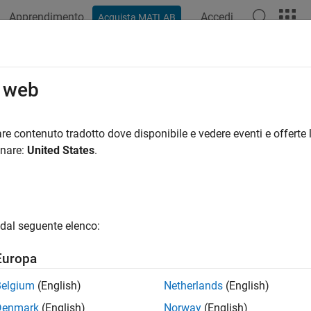
Apprendimento
Accedi
Acquista MATLAB
o web
 per
re contenuto tradotto dove disponibile e vedere eventi e offerte l
onare:
United States
.
dal seguente elenco:
Europa
Belgium
(English)
Netherlands
(English)
Denmark
(English)
Norway
(English)