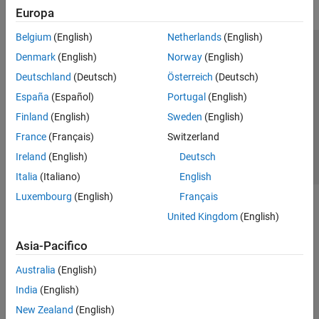
Europa
Belgium
(English)
Netherlands
(English)
Centro di fiducia
Marchi
Informativa sulla privacy
Denmark
(English)
Norway
(English)
Antipirateria
Stato dell'applicazione
Contatti
Deutschland
(Deutsch)
Österreich
(Deutsch)
© 1994-2026 The MathWorks, Inc.
España
(Español)
Portugal
(English)
Finland
(English)
Sweden
(English)
Seleziona u
Italia
France
(Français)
Switzerland
Ireland
(English)
Deutsch
Italia
(Italiano)
English
Luxembourg
(English)
Français
United Kingdom
(English)
Asia-Pacifico
Australia
(English)
India
(English)
New Zealand
(English)