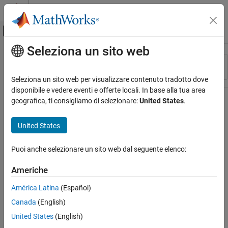
Vai al contenuto
MATLAB Help Center
Attiva/disattiva menu di navigazione off
Seleziona un sito web
Contenuto principale
Risorsa
Ordina per
Source
Seleziona un sito web per visualizzare contenuto tradotto dove
disponibile e vedere eventi e offerte locali. In base alla tua area
Stato
geografica, ti consigliamo di selezionare:
United States
.
United States
Puoi anche selezionare un sito web dal seguente elenco:
Americhe
América Latina
(Español)
Canada
(English)
United States
(English)