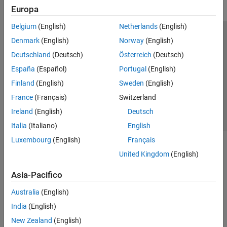
Europa
Belgium
(English)
Netherlands
(English)
Centro di fiducia
Marchi
Informativa sulla privacy
Denmark
(English)
Norway
(English)
Antipirateria
Stato dell'applicazione
Contatti
Deutschland
(Deutsch)
Österreich
(Deutsch)
© 1994-2026 The MathWorks, Inc.
España
(Español)
Portugal
(English)
Finland
(English)
Sweden
(English)
Seleziona u
Italia
France
(Français)
Switzerland
Ireland
(English)
Deutsch
Italia
(Italiano)
English
Luxembourg
(English)
Français
United Kingdom
(English)
Asia-Pacifico
Australia
(English)
India
(English)
New Zealand
(English)