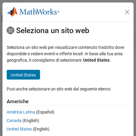
Vai al contenuto
MATLAB Help Center
Attiva/disattiva menu di navigazione off
Seleziona un sito web
Contenuto principale
Risorsa
Ordina per
Source
Seleziona un sito web per visualizzare contenuto tradotto dove
disponibile e vedere eventi e offerte locali. In base alla tua area
Stato
geografica, ti consigliamo di selezionare:
United States
.
United States
Puoi anche selezionare un sito web dal seguente elenco:
Americhe
América Latina
(Español)
Canada
(English)
United States
(English)