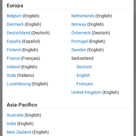
Europa
Belgium
(English)
Netherlands
(English)
Centro di fiducia
Marchi
Informativa sulla privacy
Denmark
(English)
Norway
(English)
Antipirateria
Stato dell'applicazione
Contatti
Deutschland
(Deutsch)
Österreich
(Deutsch)
© 1994-2026 The MathWorks, Inc.
España
(Español)
Portugal
(English)
Finland
(English)
Sweden
(English)
Seleziona u
Italia
France
(Français)
Switzerland
Ireland
(English)
Deutsch
Italia
(Italiano)
English
Luxembourg
(English)
Français
United Kingdom
(English)
Asia-Pacifico
Australia
(English)
India
(English)
New Zealand
(English)