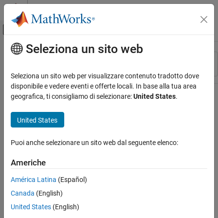
Vai al contenuto
MATLAB Help Center
Attiva/disattiva menu di navigazione off
Seleziona un sito web
Contenuto principale
Risorsa
Ordina per
Source
Seleziona un sito web per visualizzare contenuto tradotto dove
disponibile e vedere eventi e offerte locali. In base alla tua area
Stato
geografica, ti consigliamo di selezionare:
United States
.
United States
Puoi anche selezionare un sito web dal seguente elenco:
Americhe
América Latina
(Español)
Canada
(English)
United States
(English)