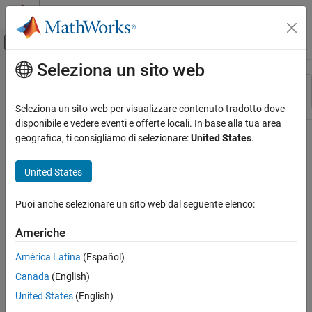
Vai al contenuto
MATLAB Help Center
Attiva/disattiva menu di navigazione off
Seleziona un sito web
Contenuto principale
Risorsa
Ordina per
Source
Seleziona un sito web per visualizzare contenuto tradotto dove
disponibile e vedere eventi e offerte locali. In base alla tua area
Stato
geografica, ti consigliamo di selezionare:
United States
.
United States
Puoi anche selezionare un sito web dal seguente elenco:
Americhe
América Latina
(Español)
Canada
(English)
United States
(English)