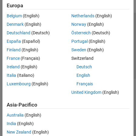
Europa
Belgium
(English)
Netherlands
(English)
Centro di fiducia
Marchi
Informativa sulla privacy
Denmark
(English)
Norway
(English)
Antipirateria
Stato dell'applicazione
Contatti
Deutschland
(Deutsch)
Österreich
(Deutsch)
© 1994-2026 The MathWorks, Inc.
España
(Español)
Portugal
(English)
Finland
(English)
Sweden
(English)
Seleziona u
Italia
France
(Français)
Switzerland
Ireland
(English)
Deutsch
Italia
(Italiano)
English
Luxembourg
(English)
Français
United Kingdom
(English)
Asia-Pacifico
Australia
(English)
India
(English)
New Zealand
(English)