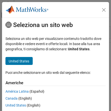
Vai al contenuto
MATLAB Help Center
Attiva/disattiva menu di navigazione off
Seleziona un sito web
Contenuto principale
Risorsa
Ordina per
Source
Seleziona un sito web per visualizzare contenuto tradotto dove
disponibile e vedere eventi e offerte locali. In base alla tua area
Stato
geografica, ti consigliamo di selezionare:
United States
.
United States
Puoi anche selezionare un sito web dal seguente elenco:
Americhe
América Latina
(Español)
Canada
(English)
United States
(English)