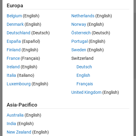
Europa
Belgium
(English)
Netherlands
(English)
Centro di fiducia
Marchi
Informativa sulla privacy
Denmark
(English)
Norway
(English)
Antipirateria
Stato dell'applicazione
Contatti
Deutschland
(Deutsch)
Österreich
(Deutsch)
© 1994-2026 The MathWorks, Inc.
España
(Español)
Portugal
(English)
Finland
(English)
Sweden
(English)
Seleziona u
Italia
France
(Français)
Switzerland
Ireland
(English)
Deutsch
Italia
(Italiano)
English
Luxembourg
(English)
Français
United Kingdom
(English)
Asia-Pacifico
Australia
(English)
India
(English)
New Zealand
(English)