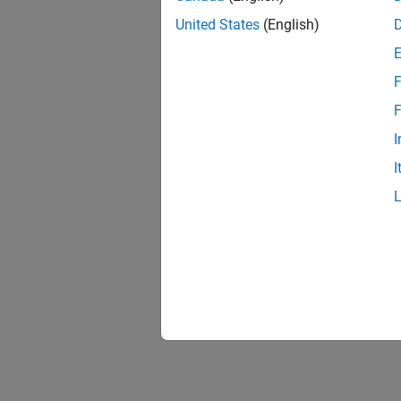
United States
(English)
F
F
I
I