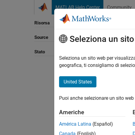
Vai al contenuto
MATLAB Help Center
Community
Risorsa
Seleziona un sit
Source
Ordina
Stato
Seleziona un sito web per visualizza
geografica, ti consigliamo di selezi
United States
Puoi anche selezionare un sito web 
Americhe
América Latina
(Español)
Canada
(English)