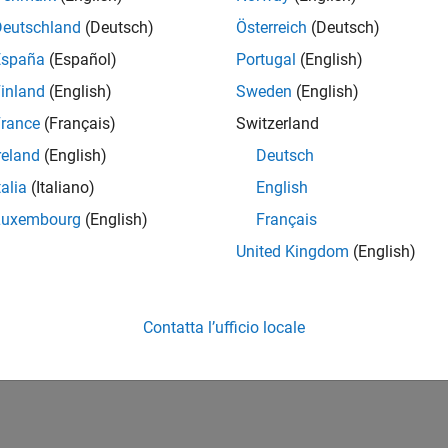
Deutschland
(Deutsch)
Österreich
(Deutsch)
España
(Español)
Portugal
(English)
inland
(English)
Sweden
(English)
rance
(Français)
Switzerland
reland
(English)
Deutsch
talia
(Italiano)
English
Luxembourg
(English)
Français
United Kingdom
(English)
Contatta l’ufficio locale