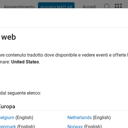
Apprendimento
Accedi
Acquista MATLAB
o web
 per
re contenuto tradotto dove disponibile e vedere eventi e offerte l
onare:
United States
.
dal seguente elenco:
Europa
Belgium
(English)
Netherlands
(English)
Denmark
(English)
Norway
(English)