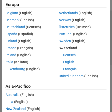
Europa
Belgium
(English)
Netherlands
(English)
Centro di fiducia
Marchi
Informativa sulla privacy
Denmark
(English)
Norway
(English)
Antipirateria
Stato dell'applicazione
Contatti
Deutschland
(Deutsch)
Österreich
(Deutsch)
© 1994-2026 The MathWorks, Inc.
España
(Español)
Portugal
(English)
Finland
(English)
Sweden
(English)
Seleziona u
Italia
France
(Français)
Switzerland
Ireland
(English)
Deutsch
Italia
(Italiano)
English
Luxembourg
(English)
Français
United Kingdom
(English)
Asia-Pacifico
Australia
(English)
India
(English)
New Zealand
(English)