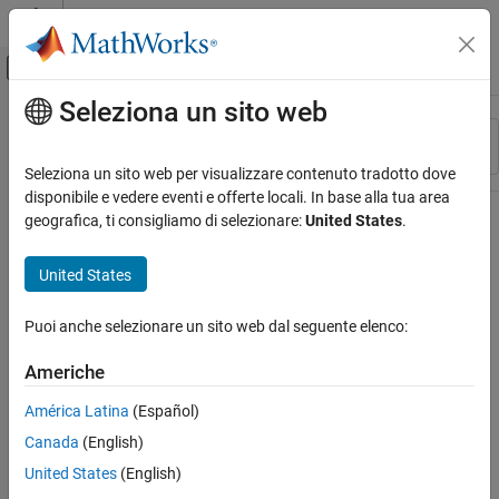
Vai al contenuto
MATLAB Help Center
Attiva/disattiva menu di navigazione off
Seleziona un sito web
Contenuto principale
Risorsa
Ordina per
Source
Seleziona un sito web per visualizzare contenuto tradotto dove
disponibile e vedere eventi e offerte locali. In base alla tua area
Stato
geografica, ti consigliamo di selezionare:
United States
.
United States
Puoi anche selezionare un sito web dal seguente elenco:
Americhe
América Latina
(Español)
Canada
(English)
United States
(English)