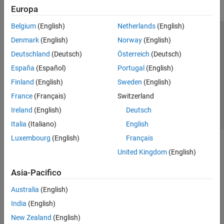
Europa
Belgium
(English)
Netherlands
(English)
Centro di fiducia
Marchi
Informativa sulla privacy
Denmark
(English)
Norway
(English)
Antipirateria
Stato dell'applicazione
Contatti
Deutschland
(Deutsch)
Österreich
(Deutsch)
© 1994-2026 The MathWorks, Inc.
España
(Español)
Portugal
(English)
Finland
(English)
Sweden
(English)
Seleziona u
Italia
France
(Français)
Switzerland
Ireland
(English)
Deutsch
Italia
(Italiano)
English
Luxembourg
(English)
Français
United Kingdom
(English)
Asia-Pacifico
Australia
(English)
India
(English)
New Zealand
(English)