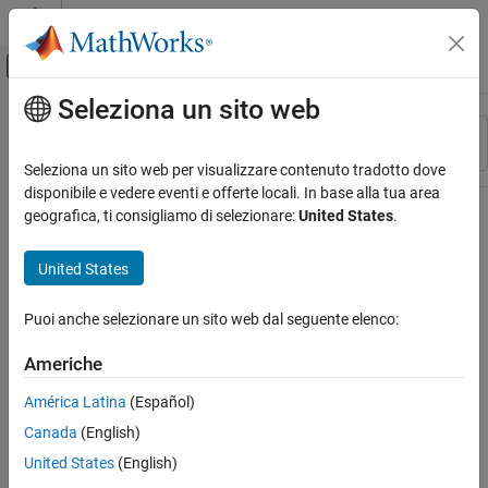
Vai al contenuto
MATLAB Help Center
Attiva/disattiva menu di navigazione off
Seleziona un sito web
Contenuto principale
Risorsa
Ordina per
Source
Seleziona un sito web per visualizzare contenuto tradotto dove
disponibile e vedere eventi e offerte locali. In base alla tua area
Stato
geografica, ti consigliamo di selezionare:
United States
.
United States
Puoi anche selezionare un sito web dal seguente elenco:
Americhe
América Latina
(Español)
Canada
(English)
United States
(English)