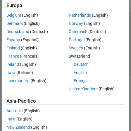
Europa
Belgium
(English)
Netherlands
(English)
Centro di fiducia
Marchi
Informativa sulla privacy
Denmark
(English)
Norway
(English)
Antipirateria
Stato dell'applicazione
Contatti
Deutschland
(Deutsch)
Österreich
(Deutsch)
© 1994-2026 The MathWorks, Inc.
España
(Español)
Portugal
(English)
Finland
(English)
Sweden
(English)
Seleziona u
Italia
France
(Français)
Switzerland
Ireland
(English)
Deutsch
Italia
(Italiano)
English
Luxembourg
(English)
Français
United Kingdom
(English)
Asia-Pacifico
Australia
(English)
India
(English)
New Zealand
(English)