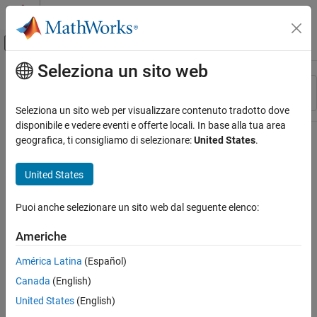
Vai al contenuto
MATLAB Help Center
Attiva/disattiva menu di navigazione off
Seleziona un sito web
Contenuto principale
Risorsa
Ordina per
Source
Seleziona un sito web per visualizzare contenuto tradotto dove
disponibile e vedere eventi e offerte locali. In base alla tua area
Stato
geografica, ti consigliamo di selezionare:
United States
.
United States
Puoi anche selezionare un sito web dal seguente elenco:
Americhe
América Latina
(Español)
Canada
(English)
United States
(English)