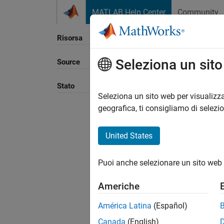
Vai al contenuto
MATLAB Help Center
Community
Risorsa
Seleziona un sit
Source
Ordina
Stato
Seleziona un sito web per visualizza
geografica, ti consigliamo di selezi
United States
Puoi anche selezionare un sito web 
Americhe
América Latina
(Español)
Canada
(English)