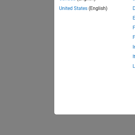
United States
(English)
F
F
I
I