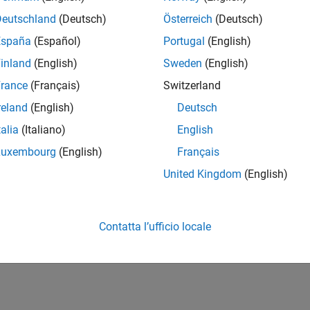
Deutschland
(Deutsch)
Österreich
(Deutsch)
España
(Español)
Portugal
(English)
inland
(English)
Sweden
(English)
rance
(Français)
Switzerland
reland
(English)
Deutsch
talia
(Italiano)
English
Luxembourg
(English)
Français
United Kingdom
(English)
Contatta l’ufficio locale