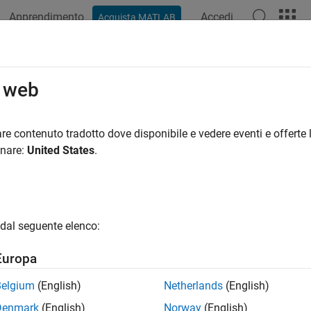
Apprendimento
Accedi
Acquista MATLAB
o web
 per
re contenuto tradotto dove disponibile e vedere eventi e offerte l
onare:
United States
.
dal seguente elenco:
Europa
Belgium
(English)
Netherlands
(English)
Denmark
(English)
Norway
(English)