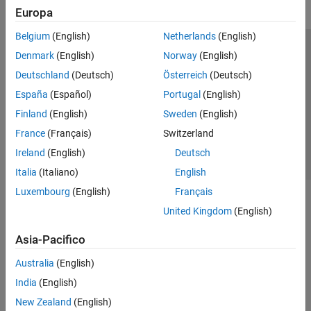
Europa
Belgium
(English)
Netherlands
(English)
Centro di fiducia
Marchi
Informativa sulla privacy
Denmark
(English)
Norway
(English)
Antipirateria
Stato dell'applicazione
Contatti
Deutschland
(Deutsch)
Österreich
(Deutsch)
© 1994-2026 The MathWorks, Inc.
España
(Español)
Portugal
(English)
Finland
(English)
Sweden
(English)
Seleziona u
Italia
France
(Français)
Switzerland
Ireland
(English)
Deutsch
Italia
(Italiano)
English
Luxembourg
(English)
Français
United Kingdom
(English)
Asia-Pacifico
Australia
(English)
India
(English)
New Zealand
(English)