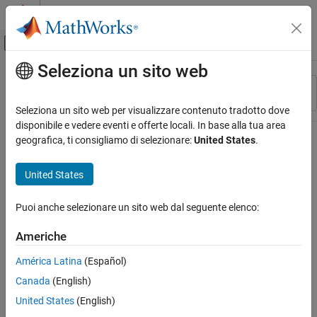
Vai al contenuto
MATLAB Help Center
Attiva/disattiva menu di navigazione off
Seleziona un sito web
Contenuto principale
Risorsa
Ordina per
Source
Seleziona un sito web per visualizzare contenuto tradotto dove
disponibile e vedere eventi e offerte locali. In base alla tua area
Stato
geografica, ti consigliamo di selezionare:
United States
.
United States
Puoi anche selezionare un sito web dal seguente elenco:
Americhe
América Latina
(Español)
Canada
(English)
United States
(English)