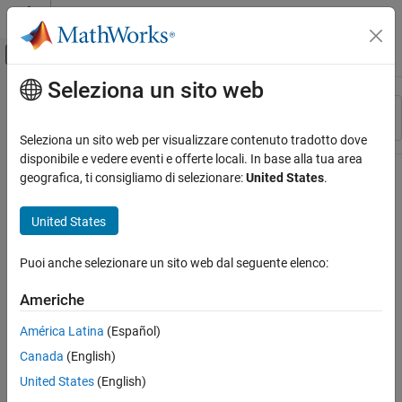
Vai al contenuto
MATLAB Help Center
Attiva/disattiva menu di navigazione off
Seleziona un sito web
Contenuto principale
Risorsa
Ordina per
Source
Seleziona un sito web per visualizzare contenuto tradotto dove
disponibile e vedere eventi e offerte locali. In base alla tua area
Stato
geografica, ti consigliamo di selezionare:
United States
.
United States
Puoi anche selezionare un sito web dal seguente elenco:
Americhe
América Latina
(Español)
Canada
(English)
United States
(English)