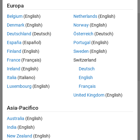
Europa
Belgium
(English)
Netherlands
(English)
Centro di fiducia
Marchi
Informativa sulla privacy
Denmark
(English)
Norway
(English)
Antipirateria
Stato dell'applicazione
Contatti
Deutschland
(Deutsch)
Österreich
(Deutsch)
© 1994-2026 The MathWorks, Inc.
España
(Español)
Portugal
(English)
Finland
(English)
Sweden
(English)
Seleziona u
Italia
France
(Français)
Switzerland
Ireland
(English)
Deutsch
Italia
(Italiano)
English
Luxembourg
(English)
Français
United Kingdom
(English)
Asia-Pacifico
Australia
(English)
India
(English)
New Zealand
(English)