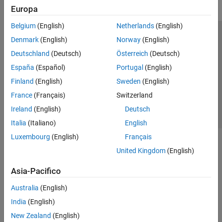
Europa
Belgium
(English)
Netherlands
(English)
Centro di fiducia
Marchi
Informativa sulla privacy
Denmark
(English)
Norway
(English)
Antipirateria
Stato dell'applicazione
Contatti
Deutschland
(Deutsch)
Österreich
(Deutsch)
© 1994-2026 The MathWorks, Inc.
España
(Español)
Portugal
(English)
Finland
(English)
Sweden
(English)
Seleziona u
Italia
France
(Français)
Switzerland
Ireland
(English)
Deutsch
Italia
(Italiano)
English
Luxembourg
(English)
Français
United Kingdom
(English)
Asia-Pacifico
Australia
(English)
India
(English)
New Zealand
(English)