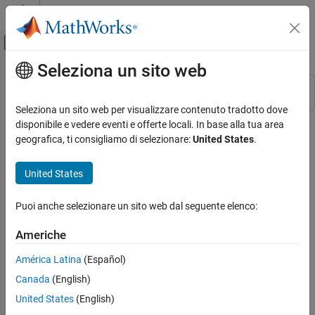
Vai al contenuto
MATLAB Help Center
Attiva/disattiva menu di navigazione off
Seleziona un sito web
Contenuto principale
Risorsa
Ordina per
Source
Seleziona un sito web per visualizzare contenuto tradotto dove
disponibile e vedere eventi e offerte locali. In base alla tua area
Stato
geografica, ti consigliamo di selezionare:
United States
.
United States
Puoi anche selezionare un sito web dal seguente elenco:
Americhe
América Latina
(Español)
Canada
(English)
United States
(English)