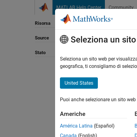
Vai al contenuto
MATLAB Help Center
Community
Risorsa
Seleziona un sit
Source
Ordina
Stato
Seleziona un sito web per visualizza
geografica, ti consigliamo di selezi
United States
Puoi anche selezionare un sito web 
Americhe
América Latina
(Español)
Canada
(English)