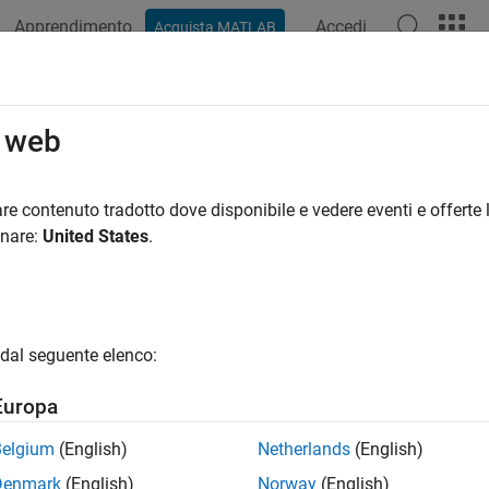
Apprendimento
Accedi
Acquista MATLAB
o web
 per
re contenuto tradotto dove disponibile e vedere eventi e offerte l
onare:
United States
.
dal seguente elenco:
Europa
Belgium
(English)
Netherlands
(English)
Denmark
(English)
Norway
(English)