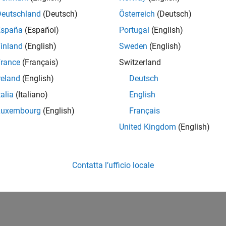
Deutschland
(Deutsch)
Österreich
(Deutsch)
España
(Español)
Portugal
(English)
inland
(English)
Sweden
(English)
rance
(Français)
Switzerland
reland
(English)
Deutsch
talia
(Italiano)
English
Luxembourg
(English)
Français
United Kingdom
(English)
Contatta l’ufficio locale