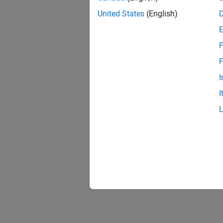
United States
(English)
F
F
I
I