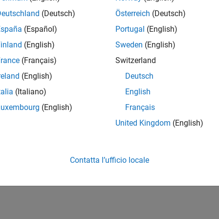
Deutschland
(Deutsch)
Österreich
(Deutsch)
España
(Español)
Portugal
(English)
inland
(English)
Sweden
(English)
rance
(Français)
Switzerland
reland
(English)
Deutsch
talia
(Italiano)
English
Luxembourg
(English)
Français
United Kingdom
(English)
Contatta l’ufficio locale