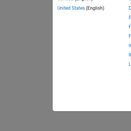
United States
(English)
F
F
I
I