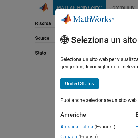
Vai al contenuto
MATLAB Help Center
Community
Risorsa
Seleziona un sit
Source
Ordina
Stato
Seleziona un sito web per visualizza
geografica, ti consigliamo di selezi
United States
Puoi anche selezionare un sito web 
Americhe
América Latina
(Español)
Canada
(English)