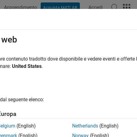
Apprendimento
Accedi
Acquista MATLAB
o web
 per
re contenuto tradotto dove disponibile e vedere eventi e offerte l
onare:
United States
.
dal seguente elenco:
Europa
Belgium
(English)
Netherlands
(English)
Denmark
(English)
Norway
(English)