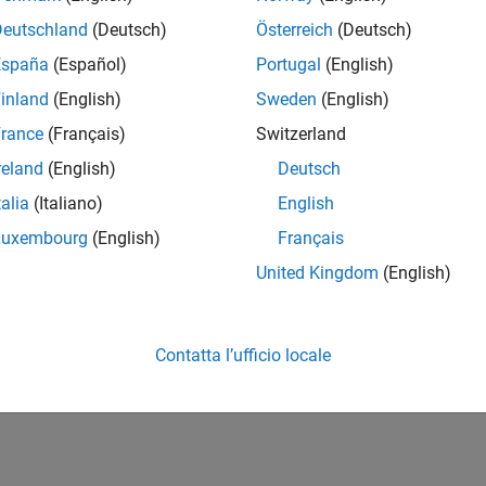
Deutschland
(Deutsch)
Österreich
(Deutsch)
España
(Español)
Portugal
(English)
inland
(English)
Sweden
(English)
rance
(Français)
Switzerland
reland
(English)
Deutsch
talia
(Italiano)
English
Luxembourg
(English)
Français
United Kingdom
(English)
Contatta l’ufficio locale