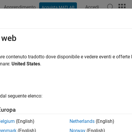
Apprendimento
Accedi
Acquista MATLAB
o web
 per
re contenuto tradotto dove disponibile e vedere eventi e offerte l
onare:
United States
.
dal seguente elenco:
Europa
Belgium
(English)
Netherlands
(English)
Denmark
(English)
Norway
(English)