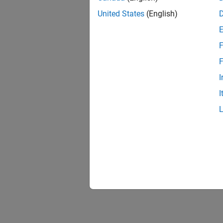
United States
(English)
F
F
I
I