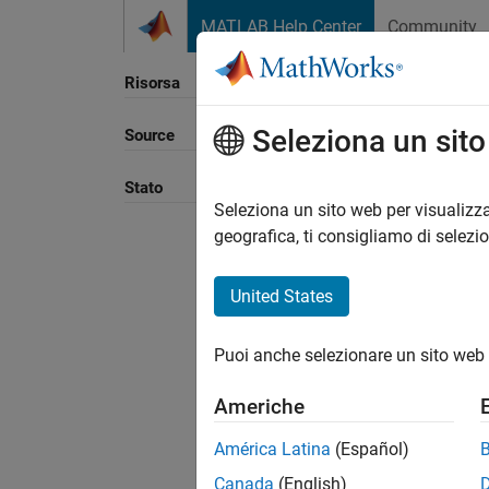
Vai al contenuto
MATLAB Help Center
Community
Risorsa
Seleziona un sit
Source
Ordina
Stato
Seleziona un sito web per visualizza
geografica, ti consigliamo di selezi
United States
Puoi anche selezionare un sito web 
Americhe
América Latina
(Español)
Canada
(English)