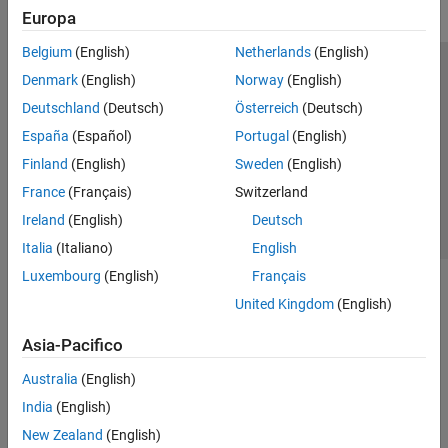
Europa
Belgium
(English)
Netherlands
(English)
Centro di fiducia
Marchi
Informativa sulla privacy
Denmark
(English)
Norway
(English)
Antipirateria
Stato dell'applicazione
Contatti
Deutschland
(Deutsch)
Österreich
(Deutsch)
© 1994-2026 The MathWorks, Inc.
España
(Español)
Portugal
(English)
Finland
(English)
Sweden
(English)
Seleziona u
Italia
France
(Français)
Switzerland
Ireland
(English)
Deutsch
Italia
(Italiano)
English
Luxembourg
(English)
Français
United Kingdom
(English)
Asia-Pacifico
Australia
(English)
India
(English)
New Zealand
(English)