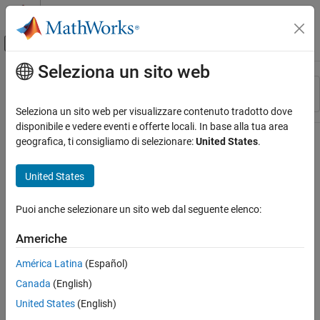
Vai al contenuto
MATLAB Help Center
Attiva/disattiva menu di navigazione off
Seleziona un sito web
Contenuto principale
Risorsa
Ordina per
Source
Seleziona un sito web per visualizzare contenuto tradotto dove
disponibile e vedere eventi e offerte locali. In base alla tua area
Stato
geografica, ti consigliamo di selezionare:
United States
.
United States
Puoi anche selezionare un sito web dal seguente elenco:
Americhe
América Latina
(Español)
Canada
(English)
United States
(English)