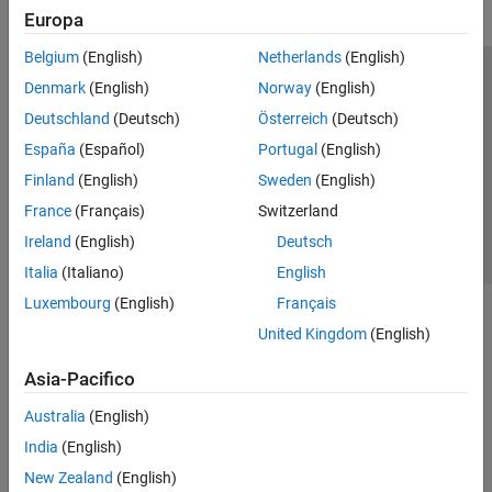
Europa
Belgium
(English)
Netherlands
(English)
Centro di fiducia
Marchi
Informativa sulla privacy
Denmark
(English)
Norway
(English)
Antipirateria
Stato dell'applicazione
Contatti
Deutschland
(Deutsch)
Österreich
(Deutsch)
© 1994-2026 The MathWorks, Inc.
España
(Español)
Portugal
(English)
Finland
(English)
Sweden
(English)
Seleziona u
Italia
France
(Français)
Switzerland
Ireland
(English)
Deutsch
Italia
(Italiano)
English
Luxembourg
(English)
Français
United Kingdom
(English)
Asia-Pacifico
Australia
(English)
India
(English)
New Zealand
(English)