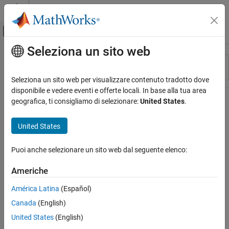
Vai al contenuto
MATLAB Help Center
Attiva/disattiva menu di navigazione off
Seleziona un sito web
Contenuto principale
Risorsa
Ordina per
Source
Seleziona un sito web per visualizzare contenuto tradotto dove
disponibile e vedere eventi e offerte locali. In base alla tua area
Stato
geografica, ti consigliamo di selezionare:
United States
.
United States
Puoi anche selezionare un sito web dal seguente elenco:
Americhe
América Latina
(Español)
Canada
(English)
United States
(English)