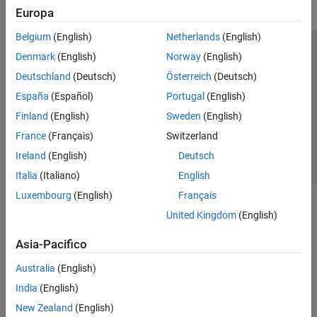
Europa
Belgium
(English)
Netherlands
(English)
Centro di fiducia
Marchi
Informativa sulla privacy
Denmark
(English)
Norway
(English)
Antipirateria
Stato dell'applicazione
Contatti
Deutschland
(Deutsch)
Österreich
(Deutsch)
© 1994-2026 The MathWorks, Inc.
España
(Español)
Portugal
(English)
Finland
(English)
Sweden
(English)
Seleziona u
Italia
France
(Français)
Switzerland
Ireland
(English)
Deutsch
Italia
(Italiano)
English
Luxembourg
(English)
Français
United Kingdom
(English)
Asia-Pacifico
Australia
(English)
India
(English)
New Zealand
(English)