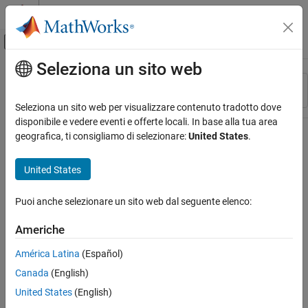
Vai al contenuto
MATLAB Help Center
Attiva/disattiva menu di navigazione off
Seleziona un sito web
Contenuto principale
Risorsa
Ordina per
Source
Seleziona un sito web per visualizzare contenuto tradotto dove
disponibile e vedere eventi e offerte locali. In base alla tua area
Stato
geografica, ti consigliamo di selezionare:
United States
.
United States
Puoi anche selezionare un sito web dal seguente elenco:
Americhe
América Latina
(Español)
Canada
(English)
United States
(English)