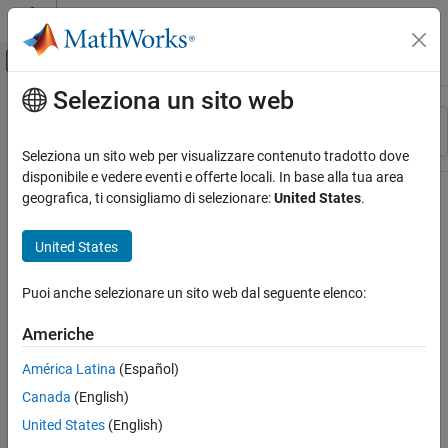
Vai al contenuto
MATLAB Help Center
Attiva/disattiva menu di navigazione off
Seleziona un sito web
Contenuto principale
Risorsa
Ordina per
Source
Seleziona un sito web per visualizzare contenuto tradotto dove
disponibile e vedere eventi e offerte locali. In base alla tua area
Stato
geografica, ti consigliamo di selezionare:
United States
.
United States
Puoi anche selezionare un sito web dal seguente elenco:
Americhe
América Latina
(Español)
Canada
(English)
United States
(English)