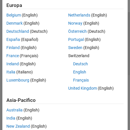
Europa
Belgium
(English)
Netherlands
(English)
Centro di fiducia
Marchi
Informativa sulla privacy
Denmark
(English)
Norway
(English)
Antipirateria
Stato dell'applicazione
Contatti
Deutschland
(Deutsch)
Österreich
(Deutsch)
© 1994-2026 The MathWorks, Inc.
España
(Español)
Portugal
(English)
Finland
(English)
Sweden
(English)
Seleziona u
Italia
France
(Français)
Switzerland
Ireland
(English)
Deutsch
Italia
(Italiano)
English
Luxembourg
(English)
Français
United Kingdom
(English)
Asia-Pacifico
Australia
(English)
India
(English)
New Zealand
(English)