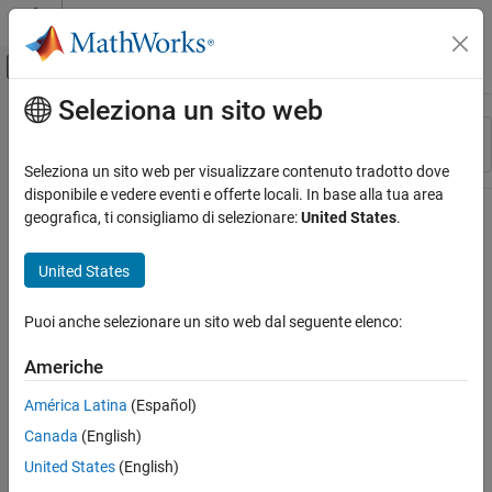
Vai al contenuto
MATLAB Help Center
Attiva/disattiva menu di navigazione off
Seleziona un sito web
Contenuto principale
Risorsa
Ordina per
Source
Seleziona un sito web per visualizzare contenuto tradotto dove
disponibile e vedere eventi e offerte locali. In base alla tua area
Stato
geografica, ti consigliamo di selezionare:
United States
.
United States
Puoi anche selezionare un sito web dal seguente elenco:
Americhe
América Latina
(Español)
Canada
(English)
United States
(English)