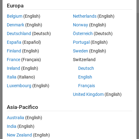
Europa
Belgium
(English)
Netherlands
(English)
Centro di fiducia
Marchi
Informativa sulla privacy
Denmark
(English)
Norway
(English)
Antipirateria
Stato dell'applicazione
Contatti
Deutschland
(Deutsch)
Österreich
(Deutsch)
© 1994-2026 The MathWorks, Inc.
España
(Español)
Portugal
(English)
Finland
(English)
Sweden
(English)
Seleziona u
Italia
France
(Français)
Switzerland
Ireland
(English)
Deutsch
Italia
(Italiano)
English
Luxembourg
(English)
Français
United Kingdom
(English)
Asia-Pacifico
Australia
(English)
India
(English)
New Zealand
(English)