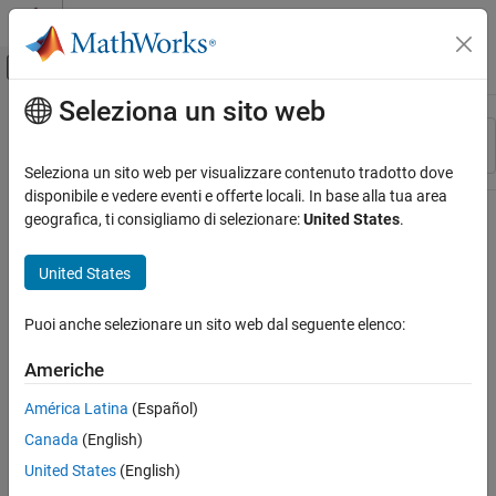
Vai al contenuto
MATLAB Help Center
Attiva/disattiva menu di navigazione off
Seleziona un sito web
Contenuto principale
Risorsa
Ordina per
Source
Seleziona un sito web per visualizzare contenuto tradotto dove
disponibile e vedere eventi e offerte locali. In base alla tua area
Stato
geografica, ti consigliamo di selezionare:
United States
.
United States
Puoi anche selezionare un sito web dal seguente elenco:
Americhe
América Latina
(Español)
Canada
(English)
United States
(English)