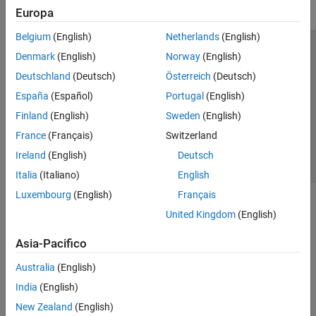
Europa
Belgium
(English)
Netherlands
(English)
Centro di fiducia
Marchi
Informativa sulla privacy
Denmark
(English)
Norway
(English)
Antipirateria
Stato dell'applicazione
Contatti
Deutschland
(Deutsch)
Österreich
(Deutsch)
© 1994-2026 The MathWorks, Inc.
España
(Español)
Portugal
(English)
Finland
(English)
Sweden
(English)
Seleziona u
Italia
France
(Français)
Switzerland
Ireland
(English)
Deutsch
Italia
(Italiano)
English
Luxembourg
(English)
Français
United Kingdom
(English)
Asia-Pacifico
Australia
(English)
India
(English)
New Zealand
(English)