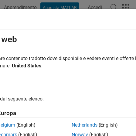
Apprendimento
Accedi
Acquista MATLAB
o web
 per
re contenuto tradotto dove disponibile e vedere eventi e offerte l
onare:
United States
.
dal seguente elenco:
Europa
Belgium
(English)
Netherlands
(English)
Denmark
(English)
Norway
(English)