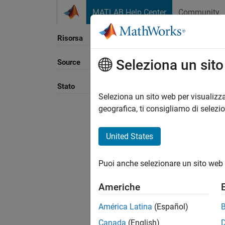
Vai al contenuto
MATLAB Help Center
Community
Risorsa
Seleziona un sit
Source
Ordina
Stato
Seleziona un sito web per visualizza
geografica, ti consigliamo di selezi
United States
Puoi anche selezionare un sito web 
Americhe
América Latina
(Español)
Canada
(English)