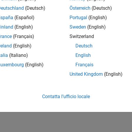
Deutschland
(Deutsch)
Österreich
(Deutsch)
España
(Español)
Portugal
(English)
inland
(English)
Sweden
(English)
rance
(Français)
Switzerland
reland
(English)
Deutsch
talia
(Italiano)
English
Luxembourg
(English)
Français
United Kingdom
(English)
Contatta l’ufficio locale