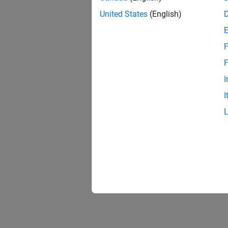
United States
(English)
F
F
I
I