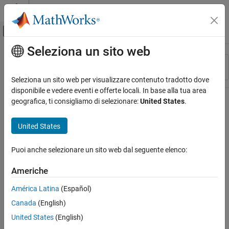
Vai al contenuto
MATLAB Help Center
Attiva/disattiva menu di navigazione off
Seleziona un sito web
Contenuto principale
Risorsa
Ordina per
Source
Seleziona un sito web per visualizzare contenuto tradotto dove
disponibile e vedere eventi e offerte locali. In base alla tua area
Stato
geografica, ti consigliamo di selezionare:
United States
.
United States
Puoi anche selezionare un sito web dal seguente elenco:
Americhe
América Latina
(Español)
Canada
(English)
United States
(English)