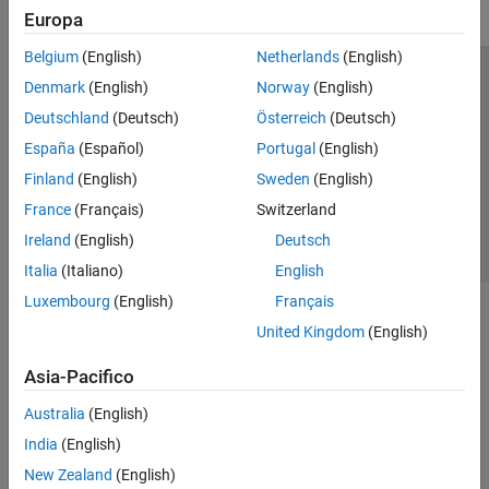
Europa
Belgium
(English)
Netherlands
(English)
Centro di fiducia
Marchi
Informativa sulla privacy
Denmark
(English)
Norway
(English)
Antipirateria
Stato dell'applicazione
Contatti
Deutschland
(Deutsch)
Österreich
(Deutsch)
© 1994-2026 The MathWorks, Inc.
España
(Español)
Portugal
(English)
Finland
(English)
Sweden
(English)
Seleziona u
Italia
France
(Français)
Switzerland
Ireland
(English)
Deutsch
Italia
(Italiano)
English
Luxembourg
(English)
Français
United Kingdom
(English)
Asia-Pacifico
Australia
(English)
India
(English)
New Zealand
(English)