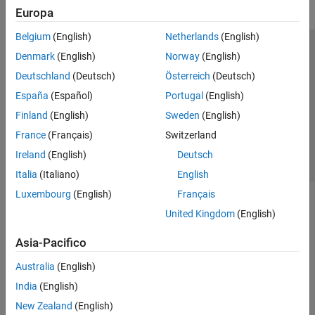
Europa
Belgium
(English)
Netherlands
(English)
Centro di fiducia
Marchi
Informativa sulla privacy
Denmark
(English)
Norway
(English)
Antipirateria
Stato dell'applicazione
Contatti
Deutschland
(Deutsch)
Österreich
(Deutsch)
© 1994-2026 The MathWorks, Inc.
España
(Español)
Portugal
(English)
Finland
(English)
Sweden
(English)
Seleziona u
Italia
France
(Français)
Switzerland
Ireland
(English)
Deutsch
Italia
(Italiano)
English
Luxembourg
(English)
Français
United Kingdom
(English)
Asia-Pacifico
Australia
(English)
India
(English)
New Zealand
(English)