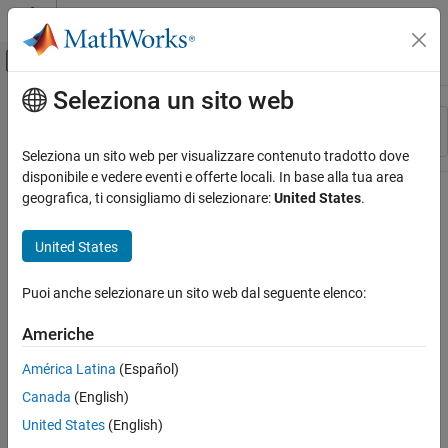
Vai al contenuto
MATLAB Help Center
Attiva/disattiva menu di navigazione off
Seleziona un sito web
Contenuto principale
Risorsa
Ordina per
Source
Seleziona un sito web per visualizzare contenuto tradotto dove
disponibile e vedere eventi e offerte locali. In base alla tua area
Stato
geografica, ti consigliamo di selezionare:
United States
.
United States
Puoi anche selezionare un sito web dal seguente elenco:
Americhe
América Latina
(Español)
Canada
(English)
United States
(English)