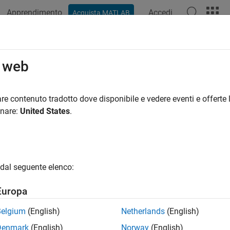
Apprendimento
Accedi
Acquista MATLAB
o web
 per
re contenuto tradotto dove disponibile e vedere eventi e offerte l
onare:
United States
.
dal seguente elenco:
Europa
Belgium
(English)
Netherlands
(English)
Denmark
(English)
Norway
(English)