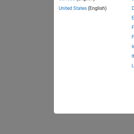
United States
(English)
F
F
I
I