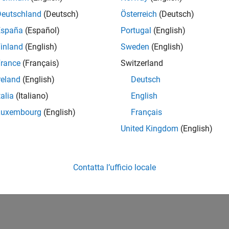
Deutschland
(Deutsch)
Österreich
(Deutsch)
España
(Español)
Portugal
(English)
inland
(English)
Sweden
(English)
rance
(Français)
Switzerland
reland
(English)
Deutsch
talia
(Italiano)
English
Luxembourg
(English)
Français
United Kingdom
(English)
Contatta l’ufficio locale