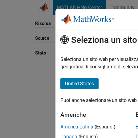
Vai al contenuto
MATLAB Help Center
Community
Risorsa
Seleziona un sit
Source
Ordina
Stato
Seleziona un sito web per visualizza
geografica, ti consigliamo di selezi
United States
Puoi anche selezionare un sito web 
Americhe
América Latina
(Español)
Canada
(English)