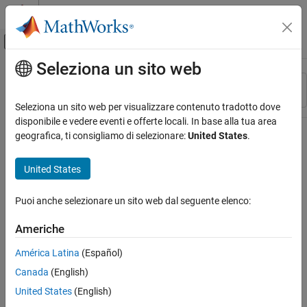
Vai al contenuto
MATLAB Help Center
Attiva/disattiva menu di navigazione off
Seleziona un sito web
Contenuto principale
Risorsa
Ordina per
Source
Seleziona un sito web per visualizzare contenuto tradotto dove
disponibile e vedere eventi e offerte locali. In base alla tua area
Stato
geografica, ti consigliamo di selezionare:
United States
.
United States
Puoi anche selezionare un sito web dal seguente elenco:
Americhe
América Latina
(Español)
Canada
(English)
United States
(English)