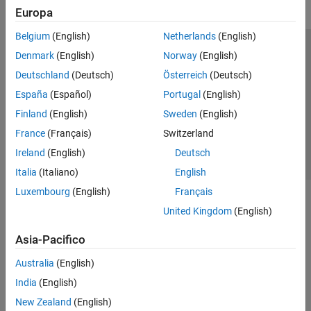
Europa
Belgium
(English)
Netherlands
(English)
Centro di fiducia
Marchi
Informativa sulla privacy
Denmark
(English)
Norway
(English)
Antipirateria
Stato dell'applicazione
Contatti
Deutschland
(Deutsch)
Österreich
(Deutsch)
© 1994-2026 The MathWorks, Inc.
España
(Español)
Portugal
(English)
Finland
(English)
Sweden
(English)
Seleziona u
Italia
France
(Français)
Switzerland
Ireland
(English)
Deutsch
Italia
(Italiano)
English
Luxembourg
(English)
Français
United Kingdom
(English)
Asia-Pacifico
Australia
(English)
India
(English)
New Zealand
(English)