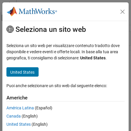
Vai al contenuto
MATLAB Help Center
Attiva/disattiva menu di navigazione off
Seleziona un sito web
Contenuto principale
Risorsa
Ordina per
Source
Seleziona un sito web per visualizzare contenuto tradotto dove
disponibile e vedere eventi e offerte locali. In base alla tua area
Stato
geografica, ti consigliamo di selezionare:
United States
.
United States
Puoi anche selezionare un sito web dal seguente elenco:
Americhe
América Latina
(Español)
Canada
(English)
United States
(English)