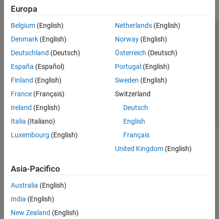
Europa
Belgium
(English)
Netherlands
(English)
Centro di fiducia
Marchi
Informativa sulla privacy
Denmark
(English)
Norway
(English)
Antipirateria
Stato dell'applicazione
Contatti
Deutschland
(Deutsch)
Österreich
(Deutsch)
© 1994-2026 The MathWorks, Inc.
España
(Español)
Portugal
(English)
Finland
(English)
Sweden
(English)
Seleziona u
Italia
France
(Français)
Switzerland
Ireland
(English)
Deutsch
Italia
(Italiano)
English
Luxembourg
(English)
Français
United Kingdom
(English)
Asia-Pacifico
Australia
(English)
India
(English)
New Zealand
(English)