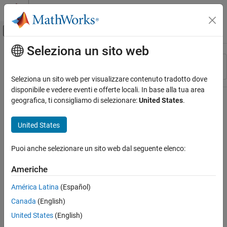
Vai al contenuto
MATLAB Help Center
Attiva/disattiva menu di navigazione off
Seleziona un sito web
Contenuto principale
Risorsa
Ordina per
Source
Seleziona un sito web per visualizzare contenuto tradotto dove
disponibile e vedere eventi e offerte locali. In base alla tua area
Stato
geografica, ti consigliamo di selezionare:
United States
.
United States
Puoi anche selezionare un sito web dal seguente elenco:
Americhe
América Latina
(Español)
Canada
(English)
United States
(English)