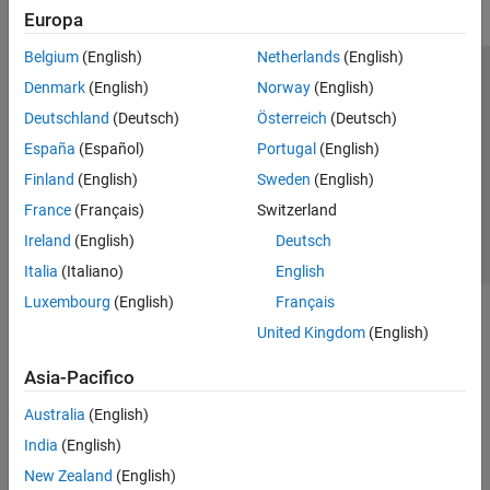
Europa
Belgium
(English)
Netherlands
(English)
Centro di fiducia
Marchi
Informativa sulla privacy
Denmark
(English)
Norway
(English)
Antipirateria
Stato dell'applicazione
Contatti
Deutschland
(Deutsch)
Österreich
(Deutsch)
© 1994-2026 The MathWorks, Inc.
España
(Español)
Portugal
(English)
Finland
(English)
Sweden
(English)
Seleziona u
Italia
France
(Français)
Switzerland
Ireland
(English)
Deutsch
Italia
(Italiano)
English
Luxembourg
(English)
Français
United Kingdom
(English)
Asia-Pacifico
Australia
(English)
India
(English)
New Zealand
(English)