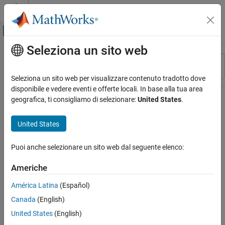
Vai al contenuto
MATLAB Help Center
Attiva/disattiva menu di navigazione off
Seleziona un sito web
Contenuto principale
Risorsa
Ordina per
Source
Seleziona un sito web per visualizzare contenuto tradotto dove
disponibile e vedere eventi e offerte locali. In base alla tua area
Stato
geografica, ti consigliamo di selezionare:
United States
.
United States
Puoi anche selezionare un sito web dal seguente elenco:
Americhe
América Latina
(Español)
Canada
(English)
United States
(English)