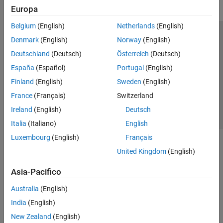
Europa
Belgium
(English)
Netherlands
(English)
Centro di fiducia
Marchi
Informativa sulla privacy
Denmark
(English)
Norway
(English)
Antipirateria
Stato dell'applicazione
Contatti
Deutschland
(Deutsch)
Österreich
(Deutsch)
© 1994-2026 The MathWorks, Inc.
España
(Español)
Portugal
(English)
Finland
(English)
Sweden
(English)
Seleziona u
Italia
France
(Français)
Switzerland
Ireland
(English)
Deutsch
Italia
(Italiano)
English
Luxembourg
(English)
Français
United Kingdom
(English)
Asia-Pacifico
Australia
(English)
India
(English)
New Zealand
(English)